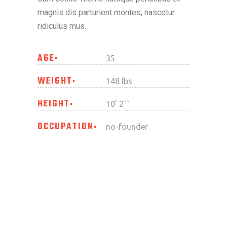
magnis dis parturient montes, nascetur
ridiculus mus.
AGE
35
WEIGHT
148 lbs
HEIGHT
10' 2``
OCCUPATION
no-founder