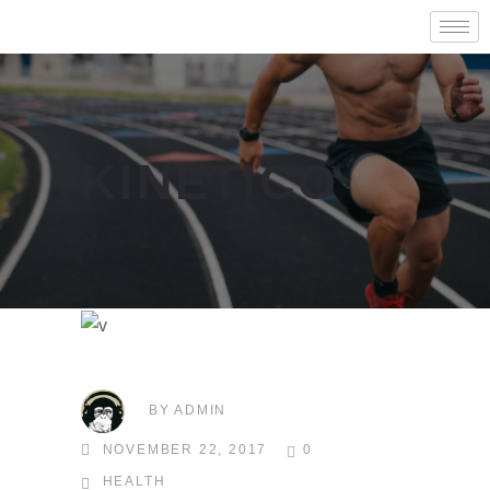
KINETICO
BY
ADMIN
NOVEMBER 22, 2017
0
HEALTH